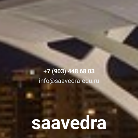
+7 (903) 448 68 03
info@saavedr
a-edu.ru
saavedra